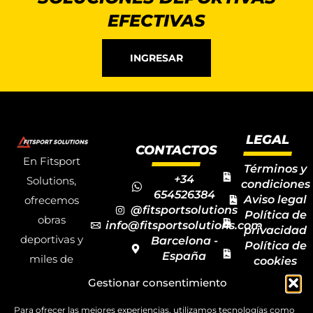
EFECTIVAS
INGRESAR
LEGAL
CONTACTOS
En Fitsport
Términos y
+34
Solutions,
condiciones
654526384
Aviso legal
ofrecemos
@fitsportsolutions
Política de
obras
info@fitsportsolutions.com
privacidad
deportivas y
Barcelona -
Política de
España
miles de
cookies
Formulario
Accesibilida
productos y
Gestionar consentimiento
de contacto
Mapa del
materiales
sitio
Para ofrecer las mejores experiencias, utilizamos tecnologías como