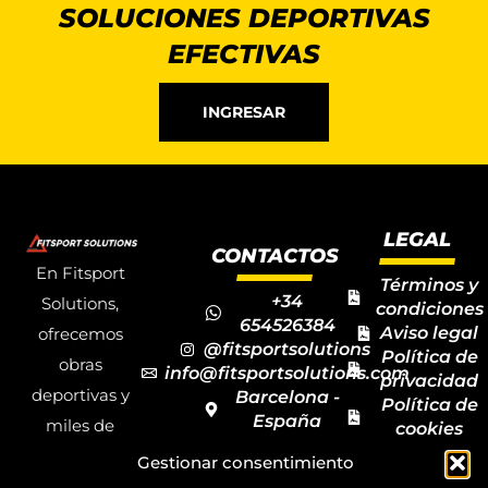
SOLUCIONES DEPORTIVAS
EFECTIVAS
INGRESAR
LEGAL
CONTACTOS
En Fitsport
Términos y
+34
Solutions,
condiciones
654526384
Aviso legal
ofrecemos
@fitsportsolutions
Política de
obras
info@fitsportsolutions.com
privacidad
deportivas y
Barcelona -
Política de
España
miles de
cookies
Formulario
Accesibilida
productos y
Gestionar consentimiento
de contacto
Mapa del
materiales