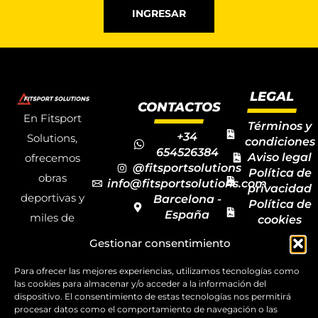
INGRESAR
LEGAL
CONTACTOS
En Fitsport
Términos y
+34
Solutions,
condiciones
654526384
Aviso legal
ofrecemos
@fitsportsolutions
Política de
obras
info@fitsportsolutions.com
privacidad
deportivas y
Barcelona -
Política de
España
miles de
cookies
Formulario
Accesibilida
productos y
Gestionar consentimiento
de contacto
Mapa del
materiales
sitio
Para ofrecer las mejores experiencias, utilizamos tecnologías como
deportivos
las cookies para almacenar y/o acceder a la información del
para todas las
dispositivo. El consentimiento de estas tecnologías nos permitirá
procesar datos como el comportamiento de navegación o las
disciplinas,