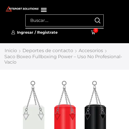
0
Ingresar / Registrate
Inicio
Deportes de contacto
Accesorios
Saco Boxeo Fullboxing Power – Uso No Profesional-
Vacío