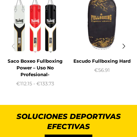
Saco Boxeo Fullboxing
Escudo Fullboxing Hard
Power – Uso No
€
56.91
Profesional-
€
112.15
-
€
133.73
SOLUCIONES DEPORTIVAS
EFECTIVAS