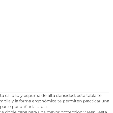
ta calidad y espuma de alta densidad, esta tabla te
o amplia y la forma ergonómica te permiten practicar una
arte por dañar la tabla.
E de doble capa para una mayor protección y respuesta.