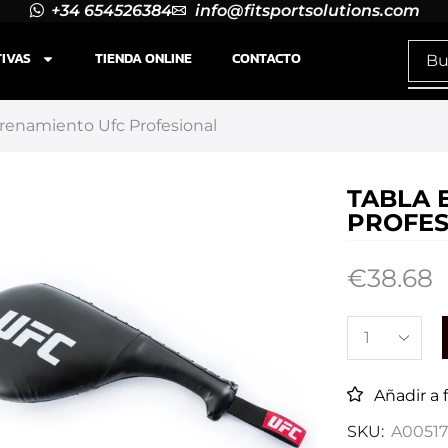
+34 654526384
info@fitsportsolutions.com
TIVAS
TIENDA ONLINE
CONTACTO
renamiento Ufc Profesional
TABLA 
PROFES
€
38.68
Añadir a 
SKU:
A0051