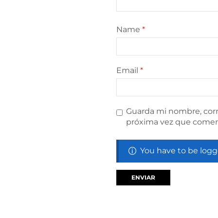
Name
*
Email
*
Guarda mi nombre, corr
próxima vez que comen
You have to be logg