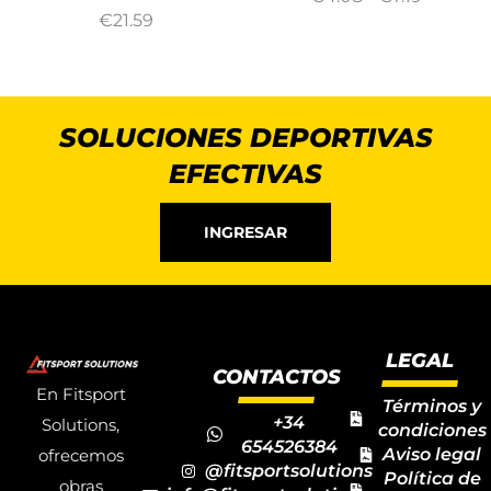
€
21.59
SOLUCIONES DEPORTIVAS
EFECTIVAS
INGRESAR
LEGAL
CONTACTOS
En Fitsport
Términos y
+34
Solutions,
condiciones
654526384
Aviso legal
ofrecemos
@fitsportsolutions
Política de
obras