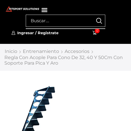
0
Ingresar / Registrate
Inicio
Entrenamiento
Accesorios
Regla Con Acople Para Cono De 32, 40 Y 50Cm Con
Soporte Para Pica Y Aro