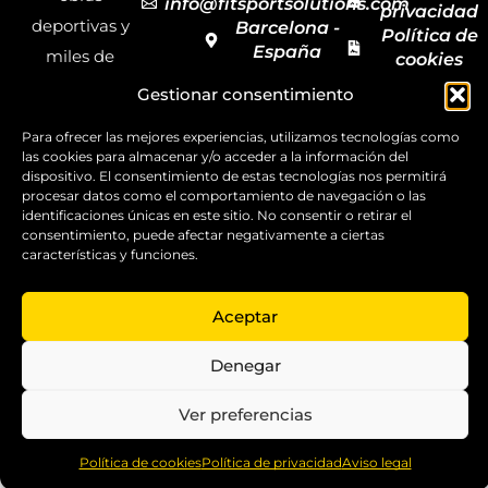
info@fitsportsolutions.com
privacidad
deportivas y
Barcelona -
Política de
España
miles de
cookies
Formulario
Accesibilida
productos y
Gestionar consentimiento
de contacto
Mapa del
materiales
sitio
Para ofrecer las mejores experiencias, utilizamos tecnologías como
deportivos
las cookies para almacenar y/o acceder a la información del
para todas las
dispositivo. El consentimiento de estas tecnologías nos permitirá
procesar datos como el comportamiento de navegación o las
disciplinas,
identificaciones únicas en este sitio. No consentir o retirar el
consentimiento, puede afectar negativamente a ciertas
garantizando
características y funciones.
la calidad y el
servicio.
Aceptar
Copyright ©
2025
Denegar
FitSport
Solutions
Ver preferencias
0
Política de cookies
Política de privacidad
Aviso legal
Home
Shop
Compare
More