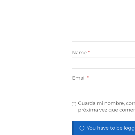
Name
*
Email
*
Guarda mi nombre, corr
próxima vez que comen
You have to be logg