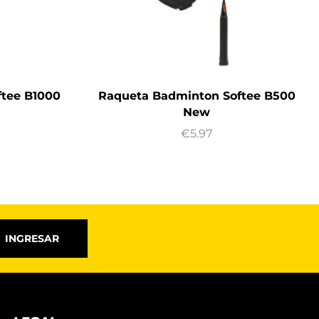
tee B1000
Raqueta Badminton Softee B500
New
€
5.97
INGRESAR