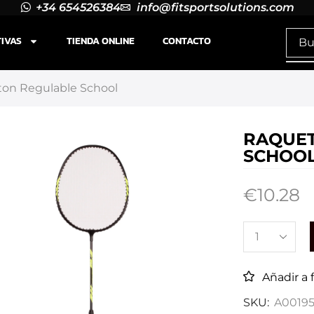
+34 654526384
info@fitsportsolutions.com
TIVAS
TIENDA ONLINE
CONTACTO
on Regulable School
RAQUET
SCHOO
€
10.28
Añadir a 
SKU:
A00195