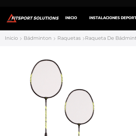
INICIO
INSTALACIONES DEPOR
Inicio
Bádminton
Raquetas
Raqueta De Bádmint