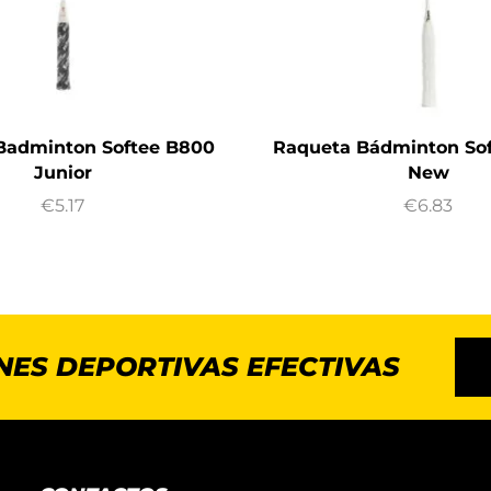
Badminton Softee B800
Raqueta Bádminton Sof
Junior
New
€
5.17
€
6.83
NES DEPORTIVAS EFECTIVAS