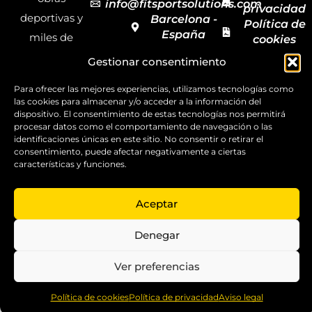
info@fitsportsolutions.com
privacidad
deportivas y
Barcelona -
Política de
España
miles de
cookies
Formulario
Accesibilida
productos y
Gestionar consentimiento
de contacto
Mapa del
materiales
sitio
Para ofrecer las mejores experiencias, utilizamos tecnologías como
deportivos
las cookies para almacenar y/o acceder a la información del
para todas las
dispositivo. El consentimiento de estas tecnologías nos permitirá
procesar datos como el comportamiento de navegación o las
disciplinas,
identificaciones únicas en este sitio. No consentir o retirar el
consentimiento, puede afectar negativamente a ciertas
garantizando
características y funciones.
la calidad y el
servicio.
Aceptar
Copyright ©
2025
Denegar
FitSport
Solutions
Ver preferencias
0
Política de cookies
Política de privacidad
Aviso legal
Home
Shop
Compare
More