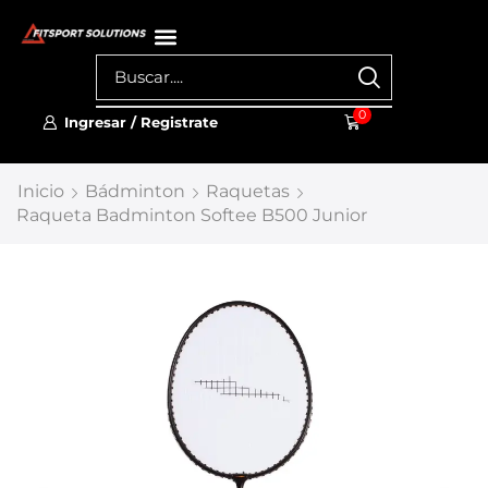
0
Ingresar / Registrate
Inicio
Bádminton
Raquetas
Raqueta Badminton Softee B500 Junior