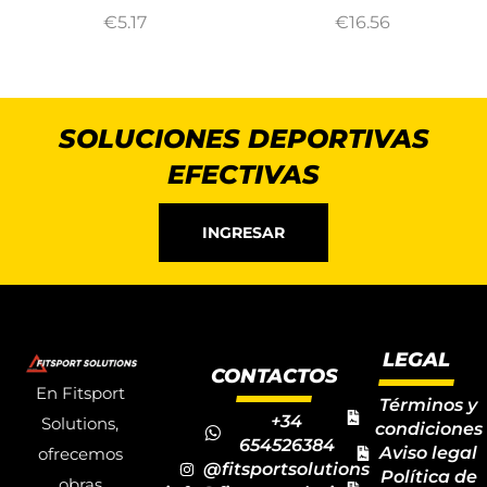
€
5.17
€
16.56
SOLUCIONES DEPORTIVAS
EFECTIVAS
INGRESAR
LEGAL
CONTACTOS
En Fitsport
Términos y
+34
Solutions,
condiciones
654526384
Aviso legal
ofrecemos
@fitsportsolutions
Política de
obras