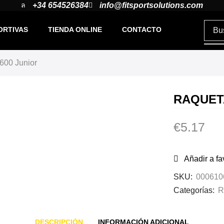
+34 654526384
info@fitsportsolutions.com
ORTIVAS
TIENDA ONLINE
CONTACTO
600 Junior
RAQUET
€
5.17
Añadir a fa
SKU:
000610
Categorías:
R
DESCRIPCIÓN
INFORMACIÓN ADICIONAL