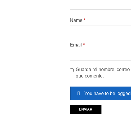
Name
*
Email
*
Guarda mi nombre, correo 
que comente.
You have to be logged 