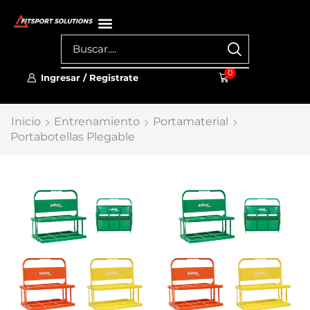
0
Ingresar / Registrate
Inicio
Entrenamiento
Portamaterial
Portabotellas Plegable