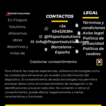
LEGAL
CONTACTOS
En Fitsport
Términos y
+34
Solutions,
condiciones
654526384
Aviso legal
ofrecemos
@fitsportsolutions
Política de
obras
info@fitsportsolutions.com
privacidad
deportivas y
Barcelona -
Política de
España
miles de
cookies
Formulario
Accesibilida
productos y
Gestionar consentimiento
de contacto
Mapa del
materiales
sitio
Para ofrecer las mejores experiencias, utilizamos tecnologías como
deportivos
las cookies para almacenar y/o acceder a la información del
para todas las
dispositivo. El consentimiento de estas tecnologías nos permitirá
procesar datos como el comportamiento de navegación o las
disciplinas,
identificaciones únicas en este sitio. No consentir o retirar el
consentimiento, puede afectar negativamente a ciertas
garantizando
características y funciones.
la calidad y el