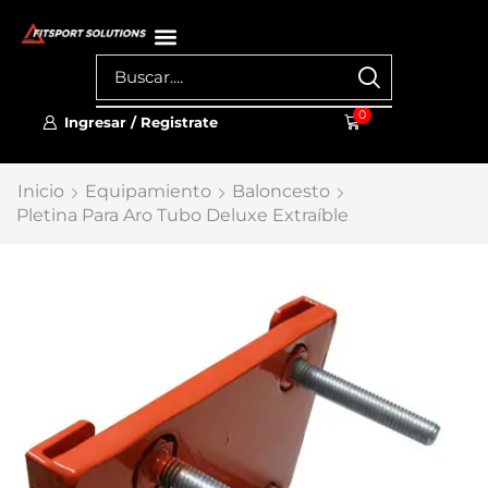
0
Ingresar / Registrate
Inicio
Equipamiento
Baloncesto
Pletina Para Aro Tubo Deluxe Extraíble