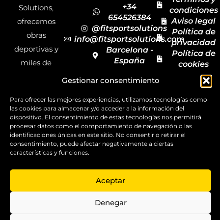
+34
Solutions,
condiciones
654526384
Aviso legal
ofrecemos
@fitsportsolutions
Política de
obras
info@fitsportsolutions.com
privacidad
deportivas y
Barcelona -
Política de
España
miles de
cookies
Formulario
Accesibilida
productos y
Gestionar consentimiento
de contacto
Mapa del
materiales
sitio
Para ofrecer las mejores experiencias, utilizamos tecnologías como
deportivos
las cookies para almacenar y/o acceder a la información del
para todas las
dispositivo. El consentimiento de estas tecnologías nos permitirá
procesar datos como el comportamiento de navegación o las
disciplinas,
identificaciones únicas en este sitio. No consentir o retirar el
consentimiento, puede afectar negativamente a ciertas
garantizando
características y funciones.
la calidad y el
servicio.
Aceptar
Copyright ©
2025
Denegar
FitSport
Solutions