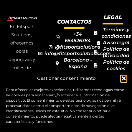
LEGAL
CONTACTOS
En Fitsport
Términos y
+34
Solutions,
condiciones
654526384
Aviso legal
ofrecemos
@fitsportsolutions
Política de
obras
info@fitsportsolutions.com
privacidad
deportivas y
Barcelona -
Política de
España
miles de
cookies
Formulario
Accesibilida
productos y
Gestionar consentimiento
de contacto
Mapa del
materiales
sitio
Para ofrecer las mejores experiencias, utilizamos tecnologías como
deportivos
las cookies para almacenar y/o acceder a la información del
para todas las
dispositivo. El consentimiento de estas tecnologías nos permitirá
procesar datos como el comportamiento de navegación o las
disciplinas,
identificaciones únicas en este sitio. No consentir o retirar el
consentimiento, puede afectar negativamente a ciertas
garantizando
características y funciones.
la calidad y el