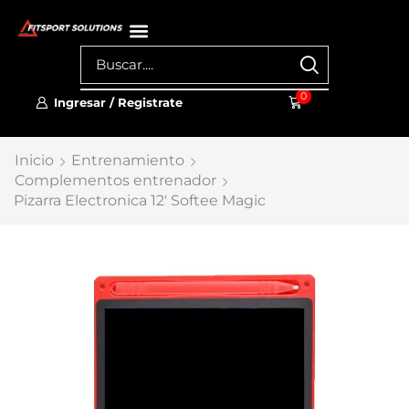
0
Ingresar / Registrate
Inicio
Entrenamiento
Complementos entrenador
Pizarra Electronica 12′ Softee Magic