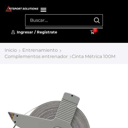
0
Ingresar / Registrate
Inicio
Entrenamiento
Complementos entrenador
Cinta Métrica 100M