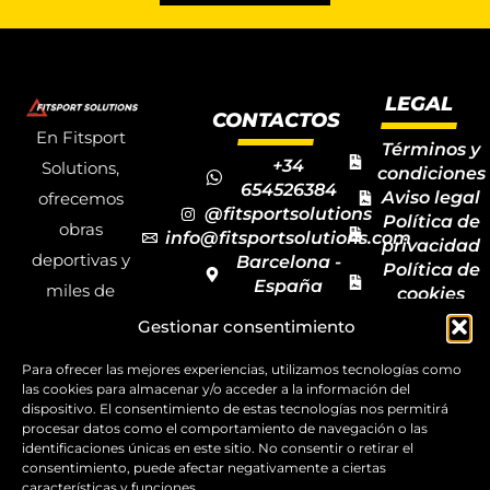
LEGAL
CONTACTOS
En Fitsport
Términos y
+34
Solutions,
condiciones
654526384
Aviso legal
ofrecemos
@fitsportsolutions
Política de
obras
info@fitsportsolutions.com
privacidad
deportivas y
Barcelona -
Política de
España
miles de
cookies
Formulario
Accesibilida
productos y
Gestionar consentimiento
de contacto
Mapa del
materiales
sitio
Para ofrecer las mejores experiencias, utilizamos tecnologías como
deportivos
las cookies para almacenar y/o acceder a la información del
dispositivo. El consentimiento de estas tecnologías nos permitirá
para todas las
procesar datos como el comportamiento de navegación o las
disciplinas,
identificaciones únicas en este sitio. No consentir o retirar el
consentimiento, puede afectar negativamente a ciertas
garantizando
características y funciones.