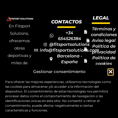
LEGAL
CONTACTOS
En Fitsport
Términos y
+34
Solutions,
condiciones
654526384
Aviso legal
ofrecemos
@fitsportsolutions
Política de
obras
info@fitsportsolutions.com
privacidad
deportivas y
Barcelona -
Política de
España
miles de
cookies
Formulario
Accesibilida
productos y
Gestionar consentimiento
de contacto
Mapa del
materiales
sitio
Para ofrecer las mejores experiencias, utilizamos tecnologías como
deportivos
las cookies para almacenar y/o acceder a la información del
dispositivo. El consentimiento de estas tecnologías nos permitirá
para todas las
procesar datos como el comportamiento de navegación o las
disciplinas,
identificaciones únicas en este sitio. No consentir o retirar el
consentimiento, puede afectar negativamente a ciertas
garantizando
características y funciones.
la calidad y el