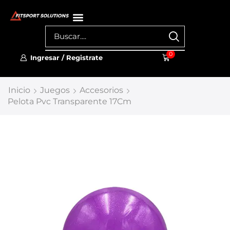
0
Ingresar / Registrate
Inicio
Juegos
Accesorios
Pelota Pvc Transparente 17Cm