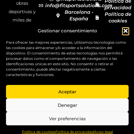
Política de
obras
info@fitsportsolutions.com
privacidad
deportivas y
Barcelona -
Política de
España
miles de
cookies
Formulario
Accesibilida
productos y
Gestionar consentimiento
de contacto
Mapa del
materiales
sitio
Para ofrecer las mejores experiencias, utilizamos tecnologías como
deportivos
las cookies para almacenar y/o acceder a la información del
para todas las
dispositivo. El consentimiento de estas tecnologías nos permitirá
procesar datos como el comportamiento de navegación o las
disciplinas,
identificaciones únicas en este sitio. No consentir o retirar el
consentimiento, puede afectar negativamente a ciertas
garantizando
características y funciones.
la calidad y el
servicio.
Aceptar
Copyright ©
2025
Denegar
FitSport
Solutions
Ver preferencias
0
Política de cookies
Política de privacidad
Aviso legal
Home
Shop
Compare
More