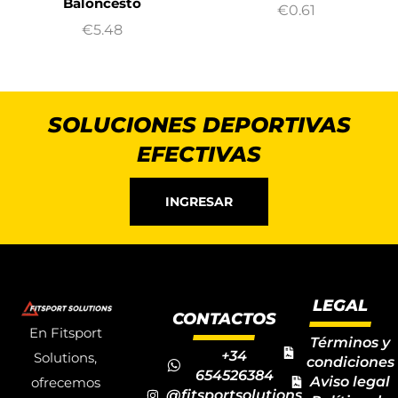
Baloncesto
€
0.61
€
5.48
SOLUCIONES DEPORTIVAS
EFECTIVAS
INGRESAR
LEGAL
CONTACTOS
En Fitsport
Términos y
+34
Solutions,
condiciones
654526384
Aviso legal
ofrecemos
@fitsportsolutions