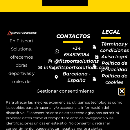
LEGAL
CONTACTOS
En Fitsport
Términos y
+34
Solutions,
condiciones
654526384
Aviso legal
ofrecemos
@fitsportsolutions
Política de
obras
info@fitsportsolutions.com
privacidad
deportivas y
Barcelona -
Política de
España
miles de
cookies
Formulario
Accesibilida
productos y
Gestionar consentimiento
de contacto
Mapa del
materiales
sitio
Para ofrecer las mejores experiencias, utilizamos tecnologías como
deportivos
las cookies para almacenar y/o acceder a la información del
dispositivo. El consentimiento de estas tecnologías nos permitirá
para todas las
procesar datos como el comportamiento de navegación o las
disciplinas,
identificaciones únicas en este sitio. No consentir o retirar el
consentimiento, puede afectar negativamente a ciertas