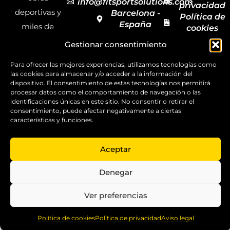
info@fitsportsolutions.com
privacidad
deportivas y
Barcelona -
Política de
España
miles de
cookies
Formulario
Accesibilida
productos y
Gestionar consentimiento
de contacto
Mapa del
materiales
sitio
Para ofrecer las mejores experiencias, utilizamos tecnologías como
deportivos
las cookies para almacenar y/o acceder a la información del
para todas las
dispositivo. El consentimiento de estas tecnologías nos permitirá
procesar datos como el comportamiento de navegación o las
disciplinas,
identificaciones únicas en este sitio. No consentir o retirar el
consentimiento, puede afectar negativamente a ciertas
garantizando
características y funciones.
la calidad y el
servicio.
Aceptar
Copyright ©
2025
Denegar
FitSport
Solutions
Ver preferencias
0
Política de cookies
Política de privacidad
Aviso legal
Home
Shop
Compare
More