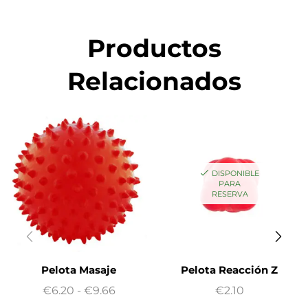
Productos
Relacionados
DISPONIBLE
PARA
RESERVA
Pelota Masaje
Pelota Reacción Z
€
6.20
-
€
9.66
€
2.10