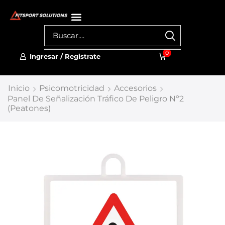
0
Ingresar / Registrate
Inicio
Psicomotricidad
Accesorios
Panel De Señalización Tráfico De Peligro Nº2
(Peatones)