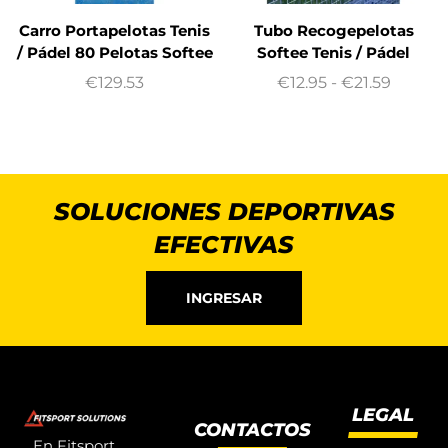
Carro Portapelotas Tenis
Tubo Recogepelotas
/ Pádel 80 Pelotas Softee
Softee Tenis / Pádel
€
129.53
€
12.95
-
€
21.59
SOLUCIONES DEPORTIVAS
EFECTIVAS
INGRESAR
LEGAL
CONTACTOS
En Fitsport