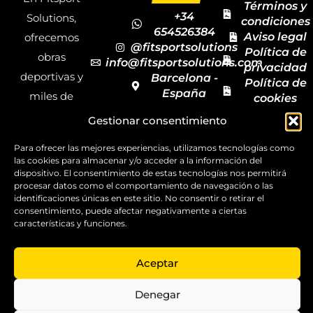
Términos y
+34
Solutions,
condiciones
654526384
Aviso legal
ofrecemos
@fitsportsolutions
Política de
obras
info@fitsportsolutions.com
privacidad
deportivas y
Barcelona -
Política de
España
miles de
cookies
Formulario
Accesibilida
productos y
Gestionar consentimiento
de contacto
Mapa del
materiales
sitio
Para ofrecer las mejores experiencias, utilizamos tecnologías como
deportivos
las cookies para almacenar y/o acceder a la información del
para todas las
dispositivo. El consentimiento de estas tecnologías nos permitirá
procesar datos como el comportamiento de navegación o las
disciplinas,
identificaciones únicas en este sitio. No consentir o retirar el
consentimiento, puede afectar negativamente a ciertas
garantizando
características y funciones.
la calidad y el
servicio.
Aceptar
Copyright ©
2025
Denegar
FitSport