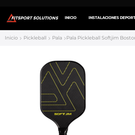
INICIO
INSTALACIONES DEPOR
Inicio
Pickleball
Pala
Pala Pickleball Softjim Bos