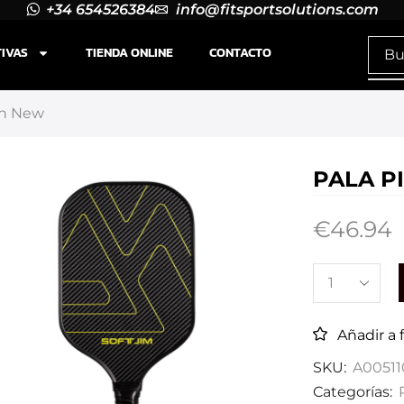
+34 654526384
info@fitsportsolutions.com
TIVAS
TIENDA ONLINE
CONTACTO
ton New
PALA P
€
46.94
Añadir a 
SKU:
A00511
Categorías: