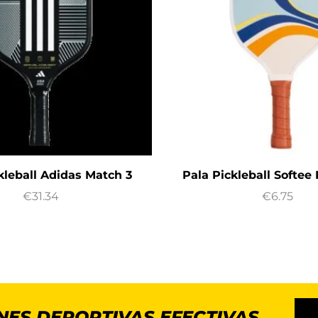
kleball Adidas Match 3
Pala Pickleball Softee 
€
31.34
€
6.75
NES DEPORTIVAS EFECTIVAS