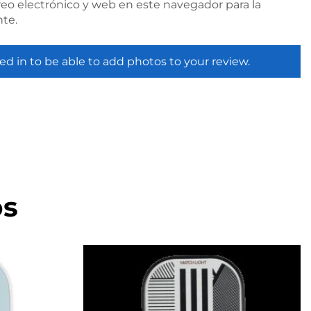
eo electrónico y web en este navegador para la
te.
ed in to be able to add photos to your review.
os