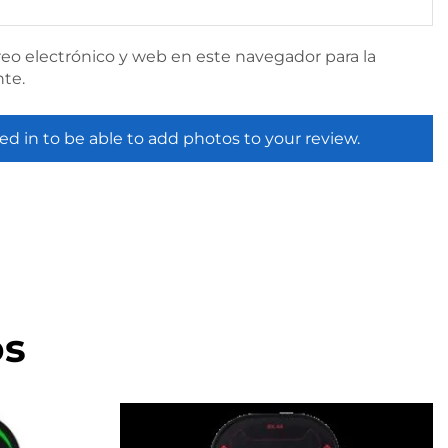
eo electrónico y web en este navegador para la
te.
ed in to be able to add photos to your review.
os