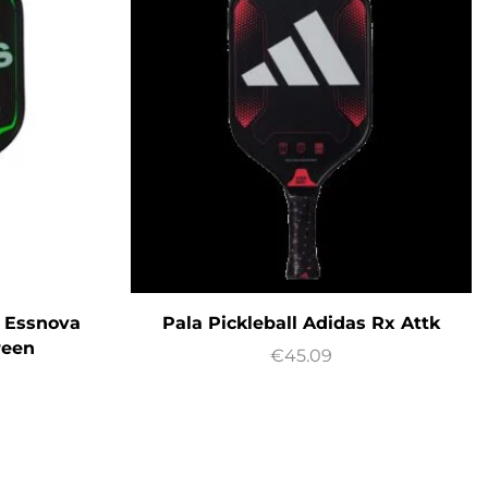
s Essnova
Pala Pickleball Adidas Rx Attk
reen
€
45.09