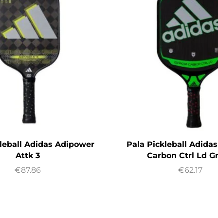
kleball Adidas Adipower
Pala Pickleball Adida
Attk 3
Carbon Ctrl Ld G
€
87.86
€
62.17