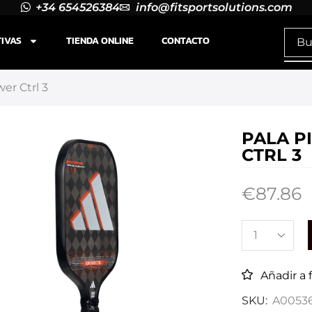
+34 654526384
info@fitsportsolutions.com
TIVAS
TIENDA ONLINE
CONTACTO
er Ctrl 3
PALA P
CTRL 3
€
87.86
Añadir a 
SKU:
A0053