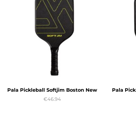
Pala Pickleball Softjim Boston New
Pala Pic
€
46.94