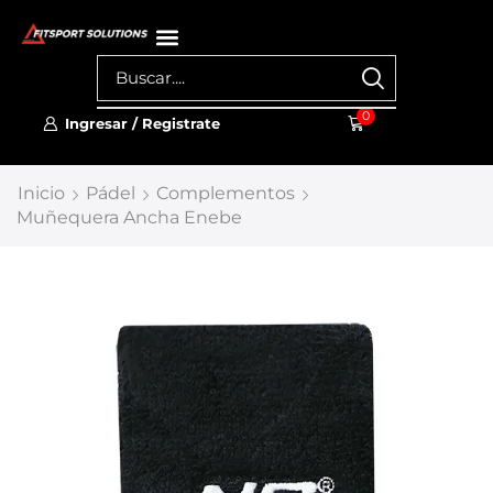
0
Ingresar / Registrate
Inicio
Pádel
Complementos
Muñequera Ancha Enebe