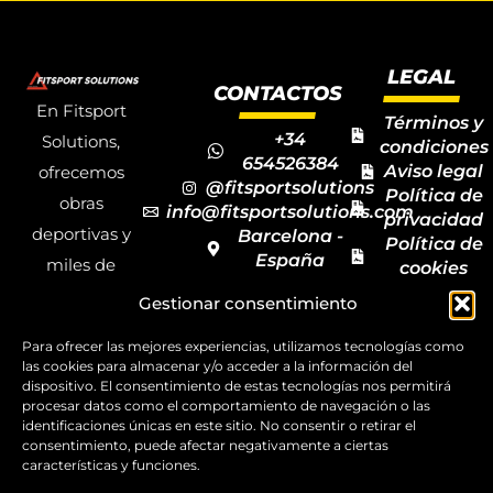
LEGAL
CONTACTOS
En Fitsport
Términos y
+34
Solutions,
condiciones
654526384
Aviso legal
ofrecemos
@fitsportsolutions
Política de
obras
info@fitsportsolutions.com
privacidad
deportivas y
Barcelona -
Política de
España
miles de
cookies
Formulario
Accesibilida
productos y
Gestionar consentimiento
de contacto
Mapa del
materiales
sitio
Para ofrecer las mejores experiencias, utilizamos tecnologías como
deportivos
las cookies para almacenar y/o acceder a la información del
para todas las
dispositivo. El consentimiento de estas tecnologías nos permitirá
procesar datos como el comportamiento de navegación o las
disciplinas,
identificaciones únicas en este sitio. No consentir o retirar el
consentimiento, puede afectar negativamente a ciertas
garantizando
características y funciones.
la calidad y el