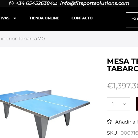
+34 654526384
info@fitsportsolutions.com
TIVAS
TIENDA ONLINE
CONTACTO
terior Tabarca 7.0
MESA T
TABARC
€
1,397.3
Añadir a 
SKU:
000716