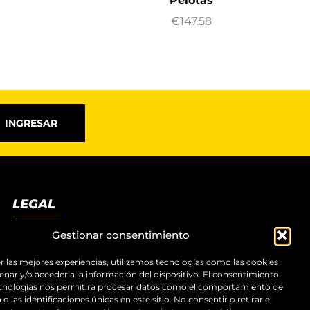
Pelotas
€
147.58
INGRESAR
LEGAL
Términos y condiciones
Gestionar consentimiento
Aviso legal
r las mejores experiencias, utilizamos tecnologías como las cookies
Política de privacidad
nar y/o acceder a la información del dispositivo. El consentimiento
Política de cookies
ecnologías nos permitirá procesar datos como el comportamiento de
Accesibilidad
o las identificaciones únicas en este sitio. No consentir o retirar el
Mapa del sitio