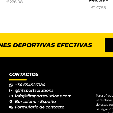
Pelotas –
€
226.08
€
147.58
NES DEPORTIVAS EFECTIVAS
CONTACTOS
+34 654526384
@fitsportsolutions
Para ofrece
info@fitsportsolutions.com
para almace
Barcelona - España
de estas t
Formulario de contacto
navegación 