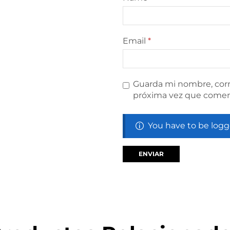
Email
*
Guarda mi nombre, corr
próxima vez que comen
You have to be logg