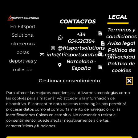
LEGAL
CONTACTOS
En Fitsport
Términos y
+34
Solutions,
condiciones
654526384
Aviso legal
ofrecemos
@fitsportsolutions
Política de
obras
info@fitsportsolutions.com
privacidad
deportivas y
Barcelona -
Política de
España
miles de
cookies
Formulario
Accesibilida
productos y
Gestionar consentimiento
de contacto
Mapa del
materiales
sitio
Para ofrecer las mejores experiencias, utilizamos tecnologías como
deportivos
las cookies para almacenar y/o acceder a la información del
para todas las
dispositivo. El consentimiento de estas tecnologías nos permitirá
procesar datos como el comportamiento de navegación o las
disciplinas,
identificaciones únicas en este sitio. No consentir o retirar el
consentimiento, puede afectar negativamente a ciertas
garantizando
características y funciones.
la calidad y el