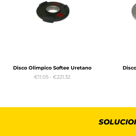
Disco Olimpico Softee Uretano
Disco
€
11.05
-
€
221.32
SOLUCIO