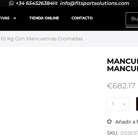
+34 654526384
info@fitsportsolutions.com
TIVAS
TIENDA ONLINE
CONTACTO
1-10 Kg Con Mancuernas Cromadas
MANCUE
MANCU
€
682.17
Añadir a 
SKU:
00263