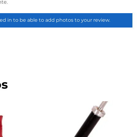
te.
ed in to be able to add photos to your review.
os