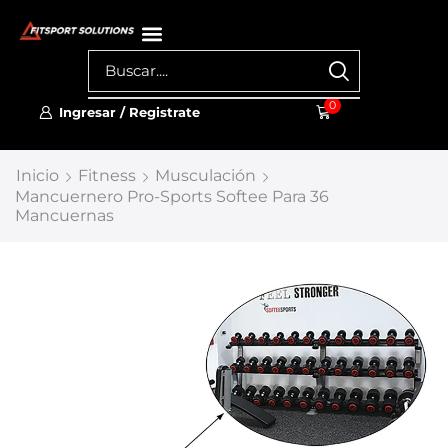
0
Ingresar / Registrate
Inicio
Fitness
Musculación
Mancuernero Pro-Sports Softee Para 36
Mancuernas