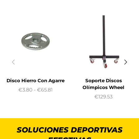
Disco Hierro Con Agarre
Soporte Discos
Olímpicos Wheel
€
3.80
-
€
65.81
€
129.53
SOLUCIONES DEPORTIVAS