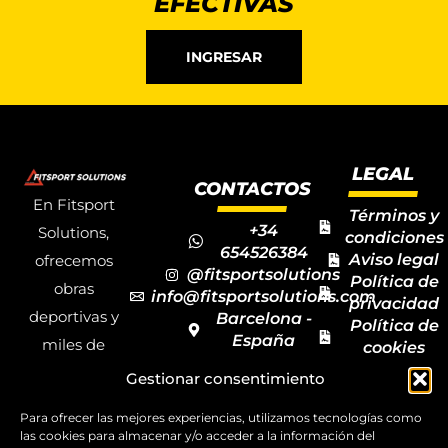
EFECTIVAS
INGRESAR
LEGAL
CONTACTOS
En Fitsport
Términos y
+34
Solutions,
condiciones
654526384
Aviso legal
ofrecemos
@fitsportsolutions
Política de
obras
info@fitsportsolutions.com
privacidad
deportivas y
Barcelona -
Política de
España
miles de
cookies
Formulario
Accesibilida
productos y
Gestionar consentimiento
de contacto
Mapa del
materiales
sitio
Para ofrecer las mejores experiencias, utilizamos tecnologías como
deportivos
las cookies para almacenar y/o acceder a la información del