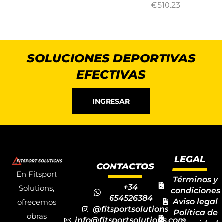
€
510.23
SOLUCIONES DEPORTIVAS
EFECTIVAS
INGRESAR
LEGAL
CONTACTOS
En Fitsport
Términos y
+34
Solutions,
condiciones
654526384
Aviso legal
ofrecemos
@fitsportsolutions
Política de
obras
info@fitsportsolutions.com