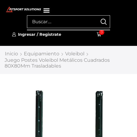
0
Ingresar / Registrate
Inicio
Equipamiento
Voleibol
Juego Postes Voleibol Metálicos Cuadrados
80X80Mm Trasladables