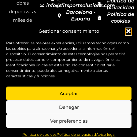
Política de
obras
info@fitsportsolutions.com
privacidad
deportivas y
Barcelona -
Política de
España
miles de
cookies
Formulario
Accesibilida
productos y
Gestionar consentimiento
de contacto
Mapa del
materiales
sitio
Para ofrecer las mejores experiencias, utilizamos tecnologías como
deportivos
las cookies para almacenar y/o acceder a la información del
para todas las
dispositivo. El consentimiento de estas tecnologías nos permitirá
procesar datos como el comportamiento de navegación o las
disciplinas,
identificaciones únicas en este sitio. No consentir o retirar el
consentimiento, puede afectar negativamente a ciertas
garantizando
características y funciones.
la calidad y el
servicio.
Aceptar
Copyright ©
2025
Denegar
FitSport
Solutions
Ver preferencias
0
Política de cookies
Política de privacidad
Aviso legal
Home
Shop
Compare
More