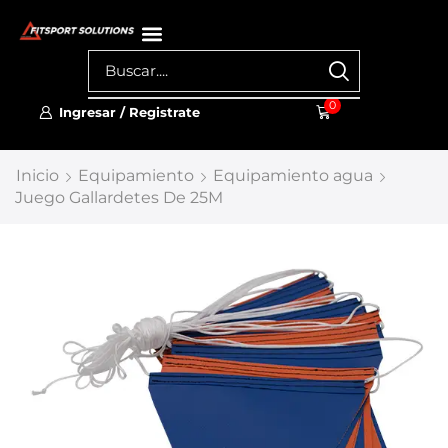
0
Ingresar / Registrate
Inicio
Equipamiento
Equipamiento agua
Juego Gallardetes De 25M