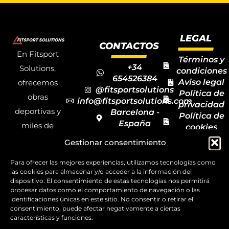
LEGAL
CONTACTOS
En Fitsport
Términos y
+34
Solutions,
condiciones
654526384
Aviso legal
ofrecemos
@fitsportsolutions
Política de
obras
info@fitsportsolutions.com
privacidad
deportivas y
Barcelona -
Política de
España
miles de
cookies
Formulario
Accesibilida
productos y
Gestionar consentimiento
de contacto
Mapa del
materiales
sitio
Para ofrecer las mejores experiencias, utilizamos tecnologías como
deportivos
las cookies para almacenar y/o acceder a la información del
dispositivo. El consentimiento de estas tecnologías nos permitirá
para todas las
procesar datos como el comportamiento de navegación o las
disciplinas,
identificaciones únicas en este sitio. No consentir o retirar el
consentimiento, puede afectar negativamente a ciertas
garantizando
características y funciones.
la calidad y el