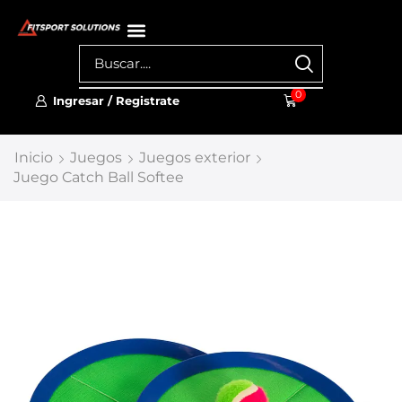
0
Ingresar / Registrate
Inicio
Juegos
Juegos exterior
Juego Catch Ball Softee