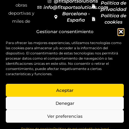
@fitsportsolutions
Política de
obras
info@fitsportsolutions.com
privacidad
deportivas y
Barcelona -
Política de
España
miles de
cookies
Formulario
Accesibilida
productos y
Gestionar consentimiento
de contacto
Mapa del
materiales
sitio
Para ofrecer las mejores experiencias, utilizamos tecnologías como
deportivos
las cookies para almacenar y/o acceder a la información del
para todas las
dispositivo. El consentimiento de estas tecnologías nos permitirá
procesar datos como el comportamiento de navegación o las
disciplinas,
identificaciones únicas en este sitio. No consentir o retirar el
consentimiento, puede afectar negativamente a ciertas
garantizando
características y funciones.
la calidad y el
servicio.
Aceptar
Copyright ©
2025
Denegar
FitSport
Solutions
Ver preferencias
0
Política de cookies
Política de privacidad
Aviso legal