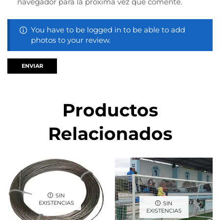
navegador para la próxima vez que comente.
You have to be logged in to be able to add
photos to your review.
Productos
Relacionados
SIN
EXISTENCIAS
SIN
EXISTENCIAS