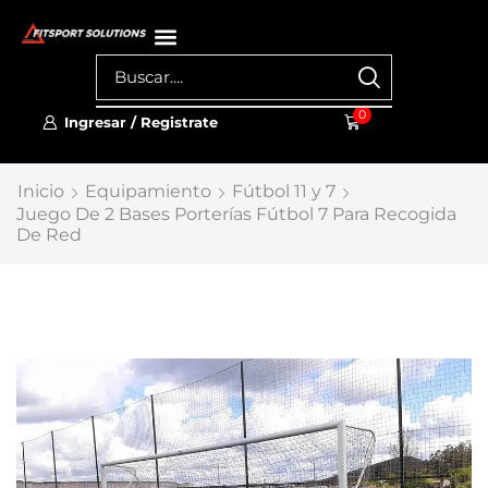
0
Ingresar / Registrate
Inicio
Equipamiento
Fútbol 11 y 7
Juego De 2 Bases Porterías Fútbol 7 Para Recogida
De Red