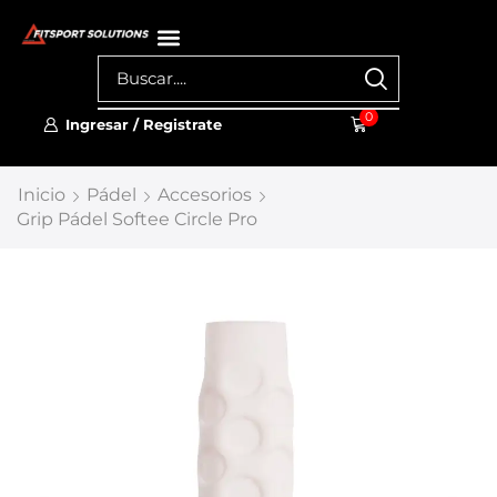
0
Ingresar / Registrate
Inicio
Pádel
Accesorios
Grip Pádel Softee Circle Pro