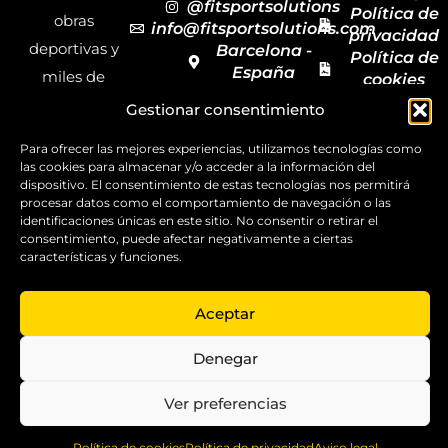
@fitsportsolutions
Política de
obras
info@fitsportsolutions.com
privacidad
deportivas y
Barcelona -
Política de
España
miles de
cookies
Formulario
Accesibilida
productos y
Gestionar consentimiento
de contacto
Mapa del
materiales
sitio
Para ofrecer las mejores experiencias, utilizamos tecnologías como
deportivos
las cookies para almacenar y/o acceder a la información del
dispositivo. El consentimiento de estas tecnologías nos permitirá
para todas las
procesar datos como el comportamiento de navegación o las
disciplinas,
identificaciones únicas en este sitio. No consentir o retirar el
consentimiento, puede afectar negativamente a ciertas
garantizando
características y funciones.
la calidad y el
servicio.
Aceptar
Copyright ©
2025
Denegar
FitSport
Solutions
Ver preferencias
0
Política de cookies
Política de privacidad
Aviso legal