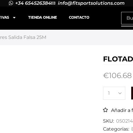
+34 654526384
info@fitsportsolutions.com
TIVAS
TIENDA ONLINE
CONTACTO
res Salida Falsa 25M
FLOTAD
€
106.68
Añadir a 
SKU:
05021
Categorías: