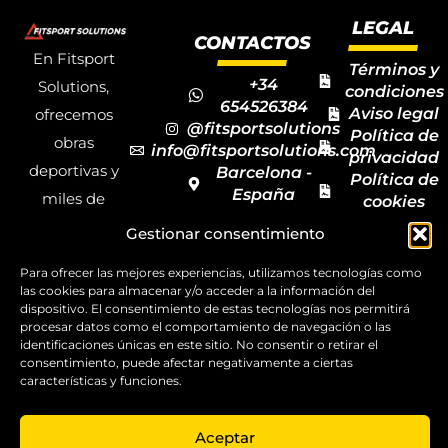
LEGAL
CONTACTOS
En Fitsport
Términos y
+34
Solutions,
condiciones
654526384
Aviso legal
ofrecemos
@fitsportsolutions
Política de
obras
info@fitsportsolutions.com
privacidad
deportivas y
Barcelona -
Política de
España
miles de
cookies
Formulario
Accesibilida
productos y
Gestionar consentimiento
de contacto
Mapa del
materiales
sitio
Para ofrecer las mejores experiencias, utilizamos tecnologías como
deportivos
las cookies para almacenar y/o acceder a la información del
para todas las
dispositivo. El consentimiento de estas tecnologías nos permitirá
procesar datos como el comportamiento de navegación o las
disciplinas,
identificaciones únicas en este sitio. No consentir o retirar el
consentimiento, puede afectar negativamente a ciertas
garantizando
características y funciones.
la calidad y el
servicio.
Aceptar