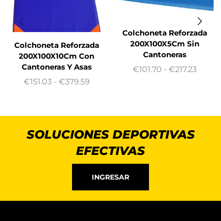
Colchoneta Reforzada
200X100X5Cm Sin
Colchoneta Reforzada
Cantoneras
200X100X10Cm Con
Cantoneras Y Asas
€
101.70
-
€
217.23
€
151.03
-
€
379.59
SOLUCIONES DEPORTIVAS
EFECTIVAS
INGRESAR