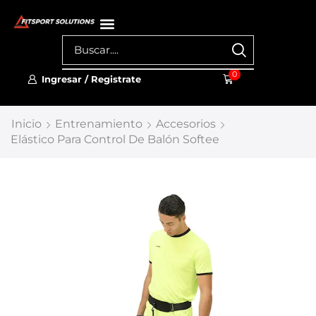
0
Ingresar / Registrate
Inicio
Entrenamiento
Accesorios
Elástico Para Control De Balón Softee