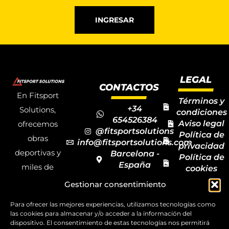
INGRESAR
LEGAL
CONTACTOS
En Fitsport
Términos y
+34
Solutions,
condiciones
654526384
Aviso legal
ofrecemos
@fitsportsolutions
Política de
obras
info@fitsportsolutions.com
privacidad
deportivas y
Barcelona -
Política de
España
miles de
cookies
Formulario
Accesibilida
productos y
Gestionar consentimiento
de contacto
Mapa del
materiales
sitio
Para ofrecer las mejores experiencias, utilizamos tecnologías como
deportivos
las cookies para almacenar y/o acceder a la información del
dispositivo. El consentimiento de estas tecnologías nos permitirá
para todas las