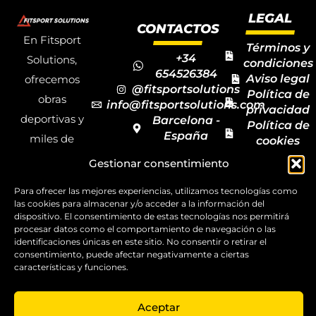
LEGAL
CONTACTOS
En Fitsport
Términos y
+34
Solutions,
condiciones
654526384
Aviso legal
ofrecemos
@fitsportsolutions
Política de
obras
info@fitsportsolutions.com
privacidad
deportivas y
Barcelona -
Política de
España
miles de
cookies
Formulario
Accesibilida
productos y
Gestionar consentimiento
de contacto
Mapa del
materiales
sitio
Para ofrecer las mejores experiencias, utilizamos tecnologías como
deportivos
las cookies para almacenar y/o acceder a la información del
para todas las
dispositivo. El consentimiento de estas tecnologías nos permitirá
procesar datos como el comportamiento de navegación o las
disciplinas,
identificaciones únicas en este sitio. No consentir o retirar el
consentimiento, puede afectar negativamente a ciertas
garantizando
características y funciones.
la calidad y el
servicio.
Aceptar