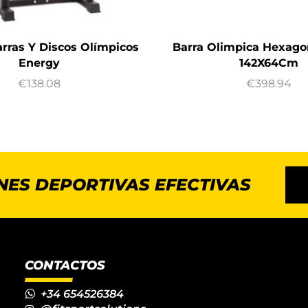
arras Y Discos Olímpicos
Barra Olimpica Hexago
Energy
142X64Cm
€
138.08
€
398.94
NES DEPORTIVAS EFECTIVAS
CONTACTOS
+34 654526384