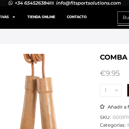
+34 654526384
info@fitsportsolutions.com
TIVAS
TIENDA ONLINE
CONTACTO
COMBA
€
9.95
Añadir a 
SKU:
00097
Categorías: