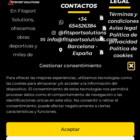
LEGAL
CONTACTOS
En Fitsport
Términos y
+34
Solutions,
condiciones
654526384
Aviso legal
ofrecemos
@fitsportsolutions
Política de
obras
info@fitsportsolutions.com
privacidad
deportivas y
Barcelona -
Política de
España
miles de
cookies
Formulario
Accesibilida
productos y
Gestionar consentimiento
de contacto
Mapa del
materiales
sitio
Para ofrecer las mejores experiencias, utilizamos tecnologías como
deportivos
las cookies para almacenar y/o acceder a la información del
para todas las
dispositivo. El consentimiento de estas tecnologías nos permitirá
procesar datos como el comportamiento de navegación o las
disciplinas,
identificaciones únicas en este sitio. No consentir o retirar el
consentimiento, puede afectar negativamente a ciertas
garantizando
características y funciones.
la calidad y el
servicio.
Aceptar
Copyright ©