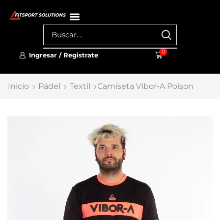
0
Ingresar / Registrate
Inicio
Pádel
Textil
Camiseta Vibor-A Poison