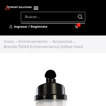
0
Ingresar / Registrate
Inicio
Entrenamiento
Accesorios
Botella 750Ml Entrenamiento Softee Hard