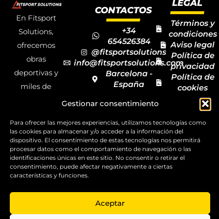
LEGAL
CONTACTOS
En Fitsport
Términos y
+34
Solutions,
condiciones
654526384
Aviso legal
ofrecemos
@fitsportsolutions
Política de
obras
info@fitsportsolutions.com
privacidad
deportivas y
Barcelona -
Política de
España
miles de
cookies
Formulario
Accesibilida
productos y
Gestionar consentimiento
de contacto
Mapa del
materiales
sitio
Para ofrecer las mejores experiencias, utilizamos tecnologías como
deportivos
las cookies para almacenar y/o acceder a la información del
para todas las
dispositivo. El consentimiento de estas tecnologías nos permitirá
procesar datos como el comportamiento de navegación o las
disciplinas,
identificaciones únicas en este sitio. No consentir o retirar el
consentimiento, puede afectar negativamente a ciertas
garantizando
características y funciones.
la calidad y el
servicio.
Aceptar
Copyright ©