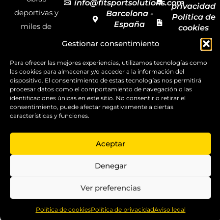
info@fitsportsolutions.com
privacidad
deportivas y
Barcelona -
Política de
España
miles de
cookies
Formulario
Accesibilida
productos y
Gestionar consentimiento
de contacto
Mapa del
materiales
sitio
Para ofrecer las mejores experiencias, utilizamos tecnologías como
deportivos
las cookies para almacenar y/o acceder a la información del
para todas las
dispositivo. El consentimiento de estas tecnologías nos permitirá
procesar datos como el comportamiento de navegación o las
disciplinas,
identificaciones únicas en este sitio. No consentir o retirar el
consentimiento, puede afectar negativamente a ciertas
garantizando
características y funciones.
la calidad y el
servicio.
Aceptar
Copyright ©
2025
Denegar
FitSport
Solutions
Ver preferencias
0
Política de cookies
Política de privacidad
Aviso legal
Home
Shop
Compare
More