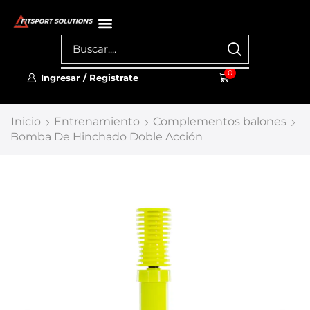
0
Ingresar / Registrate
Inicio
Entrenamiento
Complementos balones
Bomba De Hinchado Doble Acción