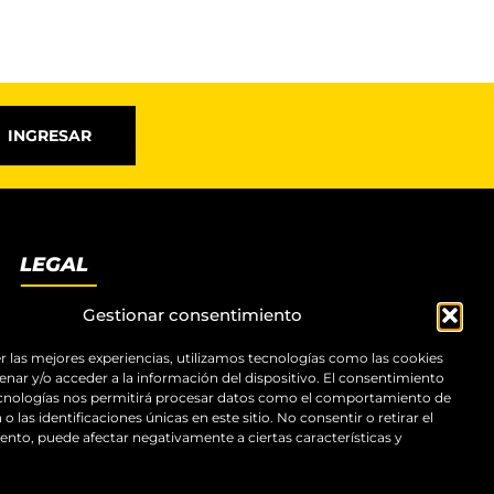
INGRESAR
LEGAL
Términos y condiciones
Gestionar consentimiento
Aviso legal
Política de privacidad
r las mejores experiencias, utilizamos tecnologías como las cookies
nar y/o acceder a la información del dispositivo. El consentimiento
Política de cookies
ecnologías nos permitirá procesar datos como el comportamiento de
Accesibilidad
o las identificaciones únicas en este sitio. No consentir o retirar el
Mapa del sitio
nto, puede afectar negativamente a ciertas características y