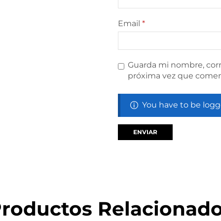
Email
*
Guarda mi nombre, corr
próxima vez que comen
You have to be logg
roductos Relacionad