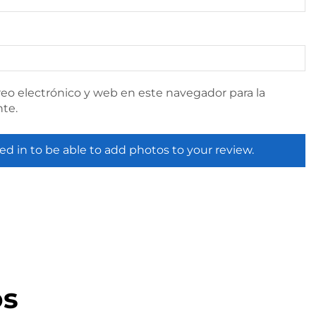
eo electrónico y web en este navegador para la
te.
ed in to be able to add photos to your review.
os