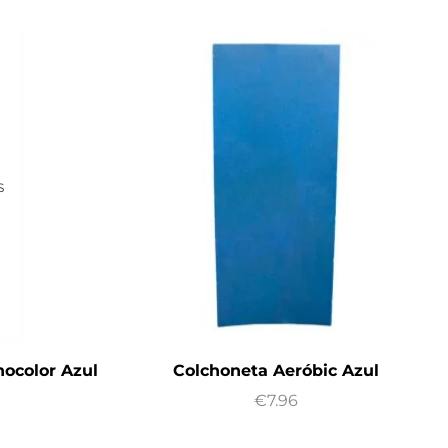
S
ocolor Azul
Colchoneta Aeróbic Azul
€
7.96