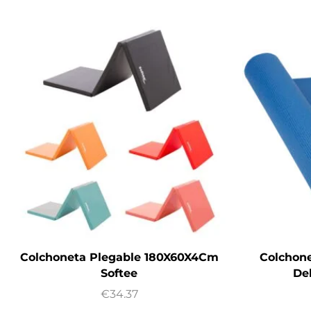
Colchoneta Plegable 180X60X4Cm
Colchone
Softee
De
€
34.37