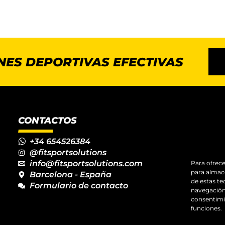
NES DEPORTIVAS EFECTIVAS
CONTACTOS
+34 654526384
@fitsportsolutions
info@fitsportsolutions.com
Para ofrece
para almace
Barcelona - España
de estas t
Formulario de contacto
navegación 
consentimie
funciones.