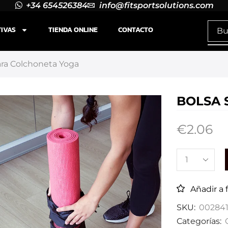
+34 654526384
info@fitsportsolutions.com
TIVAS
TIENDA ONLINE
CONTACTO
ara Colchoneta Yoga
BOLSA 
€
2.06
Añadir a 
SKU:
00284
Categorías: