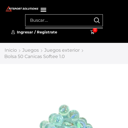
0
Ingresar / Registrate
Inicio
Juegos
Juegos exterior
Bolsa 50 Canicas Softee 1.0