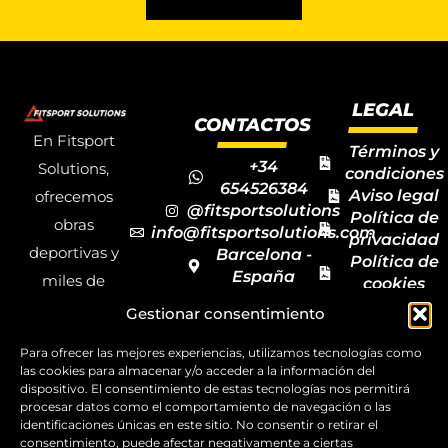
LEGAL
CONTACTOS
En Fitsport
Términos y
+34
Solutions,
condiciones
654526384
Aviso legal
ofrecemos
@fitsportsolutions
Política de
obras
info@fitsportsolutions.com
privacidad
deportivas y
Barcelona -
Política de
España
miles de
cookies
Formulario
Accesibilida
productos y
Gestionar consentimiento
de contacto
Mapa del
materiales
sitio
Para ofrecer las mejores experiencias, utilizamos tecnologías como
deportivos
las cookies para almacenar y/o acceder a la información del
dispositivo. El consentimiento de estas tecnologías nos permitirá
para todas las
procesar datos como el comportamiento de navegación o las
disciplinas,
identificaciones únicas en este sitio. No consentir o retirar el
consentimiento, puede afectar negativamente a ciertas