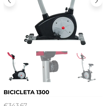
BICICLETA 1300
€
343.67