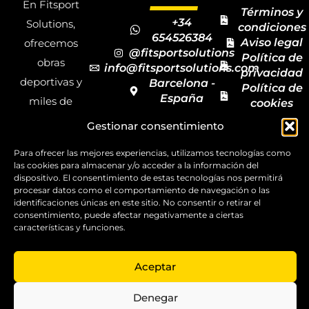
En Fitsport
Términos y
+34
Solutions,
condiciones
654526384
Aviso legal
ofrecemos
@fitsportsolutions
Política de
obras
info@fitsportsolutions.com
privacidad
deportivas y
Barcelona -
Política de
España
miles de
cookies
Formulario
Accesibilida
productos y
Gestionar consentimiento
de contacto
Mapa del
materiales
sitio
Para ofrecer las mejores experiencias, utilizamos tecnologías como
deportivos
las cookies para almacenar y/o acceder a la información del
para todas las
dispositivo. El consentimiento de estas tecnologías nos permitirá
procesar datos como el comportamiento de navegación o las
disciplinas,
identificaciones únicas en este sitio. No consentir o retirar el
consentimiento, puede afectar negativamente a ciertas
garantizando
características y funciones.
la calidad y el
servicio.
Aceptar
Copyright ©
2025
Denegar
FitSport