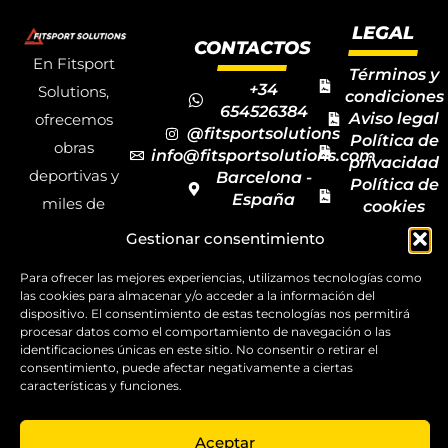
LEGAL
CONTACTOS
En Fitsport
Términos y
+34
Solutions,
condiciones
654526384
Aviso legal
ofrecemos
@fitsportsolutions
Política de
obras
info@fitsportsolutions.com
privacidad
deportivas y
Barcelona -
Política de
España
miles de
cookies
Formulario
Accesibilida
productos y
Gestionar consentimiento
de contacto
Mapa del
materiales
sitio
Para ofrecer las mejores experiencias, utilizamos tecnologías como
deportivos
las cookies para almacenar y/o acceder a la información del
para todas las
dispositivo. El consentimiento de estas tecnologías nos permitirá
procesar datos como el comportamiento de navegación o las
disciplinas,
identificaciones únicas en este sitio. No consentir o retirar el
consentimiento, puede afectar negativamente a ciertas
garantizando
características y funciones.
la calidad y el
servicio.
Aceptar