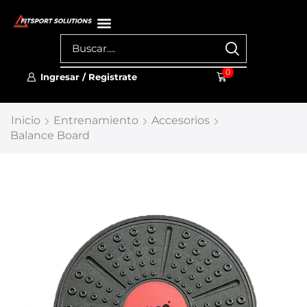
0
Ingresar / Registrate
Inicio
Entrenamiento
Accesorios
Balance Board