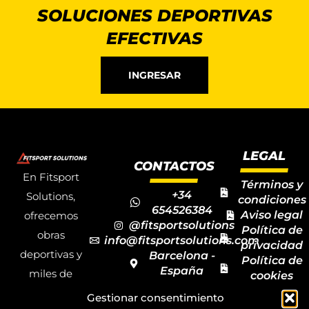
SOLUCIONES DEPORTIVAS
EFECTIVAS
INGRESAR
LEGAL
CONTACTOS
En Fitsport
Términos y
+34
Solutions,
condiciones
654526384
Aviso legal
ofrecemos
@fitsportsolutions
Política de
obras
info@fitsportsolutions.com
privacidad
deportivas y
Barcelona -
Política de
España
miles de
cookies
Formulario
Accesibilida
productos y
Gestionar consentimiento
de contacto
Mapa del