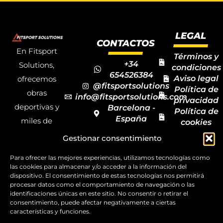
LEGAL
CONTACTOS
En Fitsport
Términos y
+34
Solutions,
condiciones
654526384
Aviso legal
ofrecemos
@fitsportsolutions
Política de
obras
info@fitsportsolutions.com
privacidad
deportivas y
Barcelona -
Política de
España
miles de
cookies
Formulario
Accesibilida
productos y
Gestionar consentimiento
de contacto
Mapa del
materiales
sitio
Para ofrecer las mejores experiencias, utilizamos tecnologías como
deportivos
las cookies para almacenar y/o acceder a la información del
para todas las
dispositivo. El consentimiento de estas tecnologías nos permitirá
procesar datos como el comportamiento de navegación o las
disciplinas,
identificaciones únicas en este sitio. No consentir o retirar el
consentimiento, puede afectar negativamente a ciertas
garantizando
características y funciones.
la calidad y el