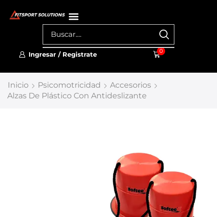
0
Ingresar / Registrate
Inicio
Psicomotricidad
Accesorios
Alzas De Plástico Con Antideslizante