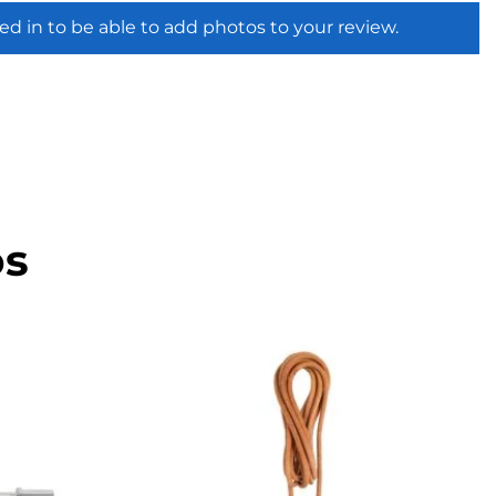
ed in to be able to add photos to your review.
os