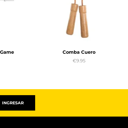
0 Game
Comba Cuero
€
9.95
INGRESAR