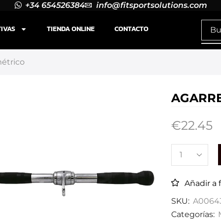
+34 654526384
info@fitsportsolutions.com
TIVAS
TIENDA ONLINE
CONTACTO
étrico
AGARRE
€
22.45
Añadir a 
SKU:
A0064
Categorías: