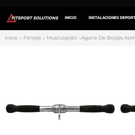
INICIO
INSTALACIONES DEPOR
Inicio
Fitness
Musculación
Agarre De Biceps Asim