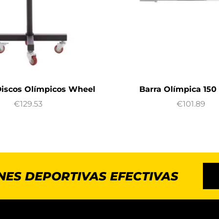
Discos Olímpicos Wheel
Barra Olímpica 15
€
129.53
€
101.89
NES DEPORTIVAS EFECTIVAS