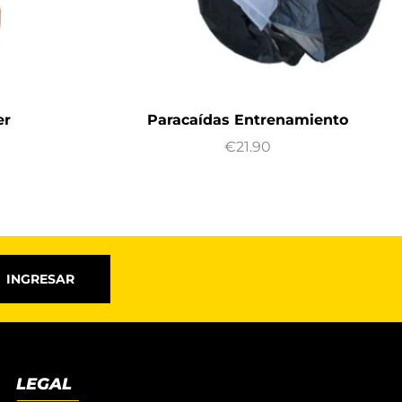
er
Paracaídas Entrenamiento
€
21.90
INGRESAR
LEGAL