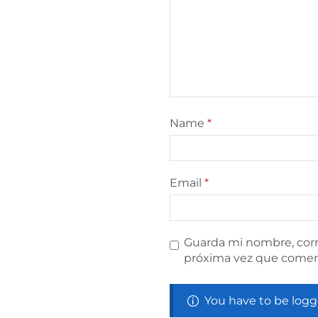
Name
*
Email
*
Guarda mi nombre, corr
próxima vez que comen
You have to be logg