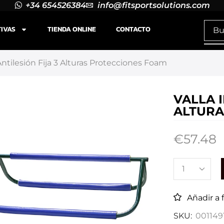
+34 654526384
info@fitsportsolutions.com
TIVAS
TIENDA ONLINE
CONTACTO
 Antilesión Fija 3 Alturas Protecciones Foam
VALLA I
ALTURA
€
57.48
Añadir a 
SKU:
001149