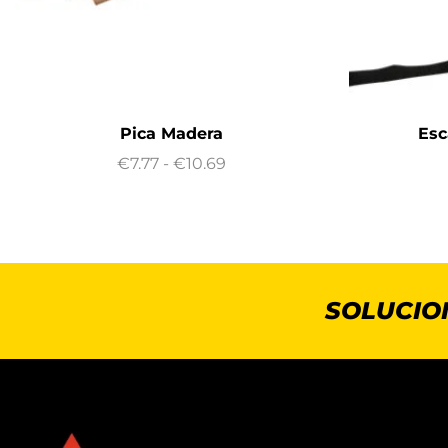
Pica Madera
Esc
€
7.77
-
€
10.69
SOLUCIO