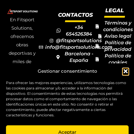
LEGAL
CONTACTOS
En Fitsport
Términos y
+34
Solutions,
condiciones
654526384
Aviso legal
ofrecemos
@fitsportsolutions
Política de
obras
info@fitsportsolutions.com
privacidad
deportivas y
Barcelona -
Política de
España
miles de
cookies
Formulario
Accesibilida
productos y
Gestionar consentimiento
de contacto
Mapa del
materiales
sitio
Para ofrecer las mejores experiencias, utilizamos tecnologías como
deportivos
las cookies para almacenar y/o acceder a la información del
dispositivo. El consentimiento de estas tecnologías nos permitirá
para todas las
procesar datos como el comportamiento de navegación o las
disciplinas,
identificaciones únicas en este sitio. No consentir o retirar el
consentimiento, puede afectar negativamente a ciertas
garantizando
características y funciones.
la calidad y el
servicio.
Aceptar