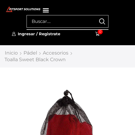
0
Ingresar / Registrate
Inicio
Pádel
Accesorios
Toalla Sweet Black Crown