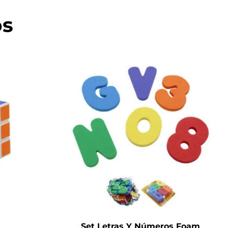
os
Set Letras Y Números Foam