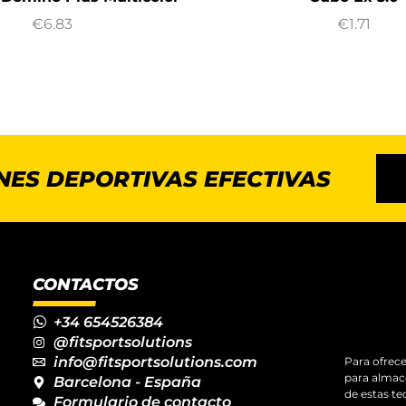
€
6.83
€
1.71
NES DEPORTIVAS EFECTIVAS
CONTACTOS
+34 654526384
@fitsportsolutions
info@fitsportsolutions.com
Para ofrece
para almace
Barcelona - España
de estas t
Formulario de contacto