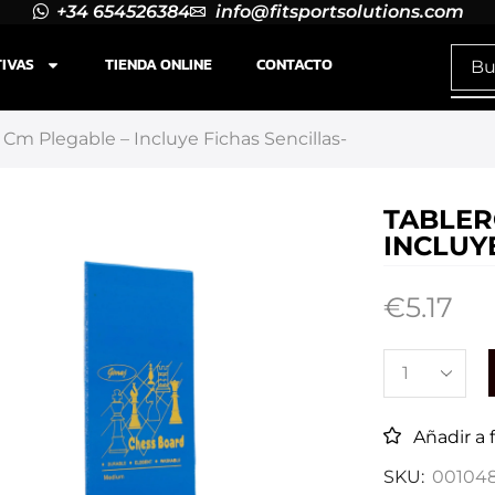
+34 654526384
info@fitsportsolutions.com
TIVAS
TIENDA ONLINE
CONTACTO
 Cm Plegable – Incluye Fichas Sencillas-
TABLER
INCLUY
€
5.17
Añadir a 
SKU:
00104