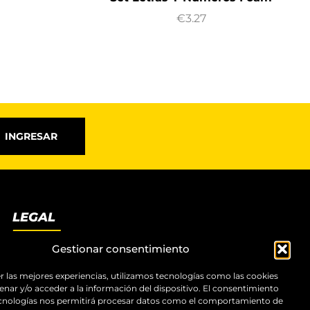
€
3.27
INGRESAR
LEGAL
Términos y condiciones
Gestionar consentimiento
Aviso legal
Política de privacidad
r las mejores experiencias, utilizamos tecnologías como las cookies
nar y/o acceder a la información del dispositivo. El consentimiento
Política de cookies
ecnologías nos permitirá procesar datos como el comportamiento de
Accesibilidad