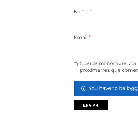
Name
*
Email
*
Guarda mi nombre, corr
próxima vez que comen
You have to be logg