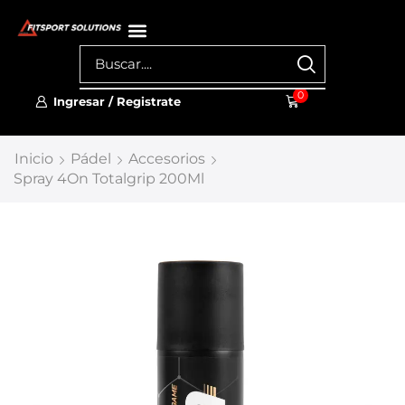
0
Ingresar / Registrate
Inicio
Pádel
Accesorios
Spray 4On Totalgrip 200Ml