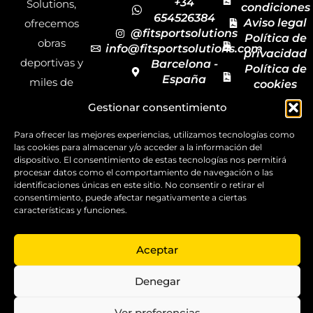
+34
Solutions,
condiciones
654526384
Aviso legal
ofrecemos
@fitsportsolutions
Política de
obras
info@fitsportsolutions.com
privacidad
deportivas y
Barcelona -
Política de
España
miles de
cookies
Formulario
Accesibilida
productos y
Gestionar consentimiento
de contacto
Mapa del
materiales
sitio
Para ofrecer las mejores experiencias, utilizamos tecnologías como
deportivos
las cookies para almacenar y/o acceder a la información del
para todas las
dispositivo. El consentimiento de estas tecnologías nos permitirá
procesar datos como el comportamiento de navegación o las
disciplinas,
identificaciones únicas en este sitio. No consentir o retirar el
consentimiento, puede afectar negativamente a ciertas
garantizando
características y funciones.
la calidad y el
servicio.
Aceptar
Copyright ©
2025
Denegar
FitSport
Solutions
Ver preferencias