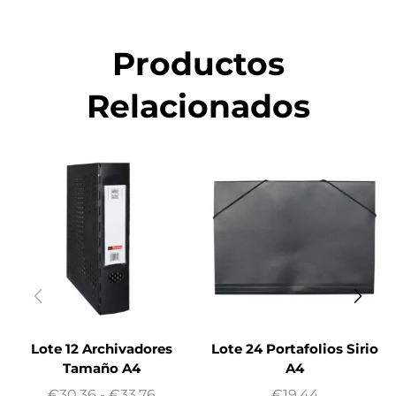
Productos
Relacionados
Lote 12 Archivadores
Lote 24 Portafolios Sirio
Tamaño A4
A4
€
30.36
-
€
33.76
€
19.44