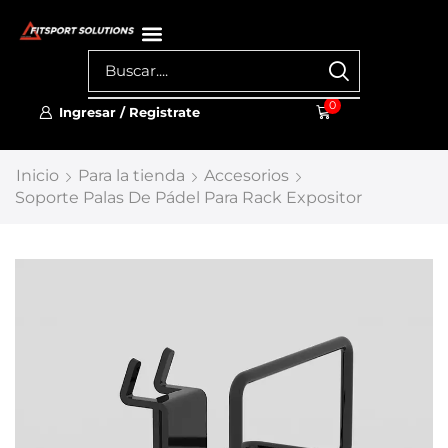
0
Ingresar / Registrate
Inicio
Para la tienda
Accesorios
Soporte Palas De Pádel Para Rack Expositor